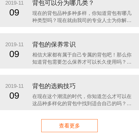
放好后最好是背包可以独自站立，如果重物较
背包可以分为哪几类？
2019-11
多则把重物均匀放在包内并且贴近身体一侧，
09
现在的背包品种多种多样，你知道背包有哪几
这样整体重心不会后坠。
种类型吗？现在就由我司的专业人士为你解答
这个问题。 一、电脑双肩包 全球电脑包巨头
HTTP公司于上世纪八十年代即推出了世界第一
款双肩电脑包，由于采用了防震保护材料，加
背包的保养常识
2019-11
上特别的人体工程学设计和独特加固制作工
09
相信大家都有属于自己专属的背包吧！那么你
艺，极为坚实耐用，深受
知道背包需要怎么保养才可以长久使用吗？现
在就由我司的专业人士为你解答这个问题。 第
一：不要一直背着，如果你进行的是长时间的
运动的话，最好不要选择长时间背着你的双肩
背包的选购技巧
2019-11
包了，必定，这样长时间的背着对你的身体也
09
在现在这个潮流的时代，你知道怎么才可以在
是不好的，要尝试着在一两个小时之后进
这品种多样化的背包中找到适合自己的吗？现
在就由我司的专业人士为你解答这个问题。
一、根据人数 独自郊游时，可选择25～35公升
左右的背包。假日带家人孩子出游时，从照顾
查看更多
家人的角度考虑，需选择40公升左右的背包，