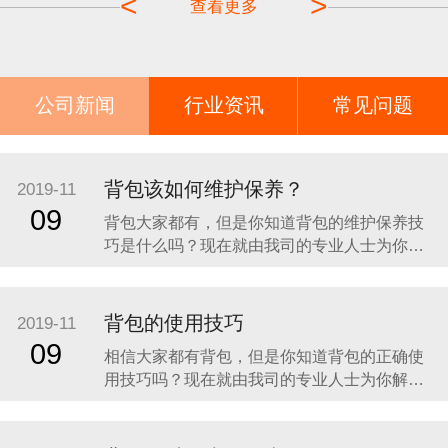
<
>
查看更多
公司新闻
行业资讯
常见问题
背包该如何维护保养？
2019-11
09
背包大家都有，但是你知道背包的维护保养技
巧是什么吗？现在就由我司的专业人士为你解
答这个问题。 宿营期间，背包要关紧避免如老
鼠等小型动物盗粮，入夜须使用背包套覆盖背
包，即使晴朗的天气，露水依然会沾湿背包。
背包的使用技巧
2019-11
雪期，可用背包作为雪洞的门，若爬行於树
09
相信大家都有背包，但是你知道背包的正确使
林、灌木林，装填背包调低重心较适合，宿
用技巧吗？现在就由我司的专业人士为你解答
这个问题。 1、容积在50升以上的大型背包，
在放物品时，要把不怕磕碰的重物放在下部，