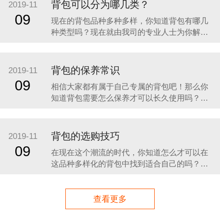
放好后最好是背包可以独自站立，如果重物较
背包可以分为哪几类？
2019-11
多则把重物均匀放在包内并且贴近身体一侧，
09
现在的背包品种多种多样，你知道背包有哪几
这样整体重心不会后坠。
种类型吗？现在就由我司的专业人士为你解答
这个问题。 一、电脑双肩包 全球电脑包巨头
HTTP公司于上世纪八十年代即推出了世界第一
款双肩电脑包，由于采用了防震保护材料，加
背包的保养常识
2019-11
上特别的人体工程学设计和独特加固制作工
09
相信大家都有属于自己专属的背包吧！那么你
艺，极为坚实耐用，深受
知道背包需要怎么保养才可以长久使用吗？现
在就由我司的专业人士为你解答这个问题。 第
一：不要一直背着，如果你进行的是长时间的
运动的话，最好不要选择长时间背着你的双肩
背包的选购技巧
2019-11
包了，必定，这样长时间的背着对你的身体也
09
在现在这个潮流的时代，你知道怎么才可以在
是不好的，要尝试着在一两个小时之后进
这品种多样化的背包中找到适合自己的吗？现
在就由我司的专业人士为你解答这个问题。
一、根据人数 独自郊游时，可选择25～35公升
左右的背包。假日带家人孩子出游时，从照顾
查看更多
家人的角度考虑，需选择40公升左右的背包，