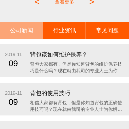
<
>
查看更多
公司新闻
行业资讯
常见问题
背包该如何维护保养？
2019-11
09
背包大家都有，但是你知道背包的维护保养技
巧是什么吗？现在就由我司的专业人士为你解
答这个问题。 宿营期间，背包要关紧避免如老
鼠等小型动物盗粮，入夜须使用背包套覆盖背
包，即使晴朗的天气，露水依然会沾湿背包。
背包的使用技巧
2019-11
雪期，可用背包作为雪洞的门，若爬行於树
09
相信大家都有背包，但是你知道背包的正确使
林、灌木林，装填背包调低重心较适合，宿
用技巧吗？现在就由我司的专业人士为你解答
这个问题。 1、容积在50升以上的大型背包，
在放物品时，要把不怕磕碰的重物放在下部，