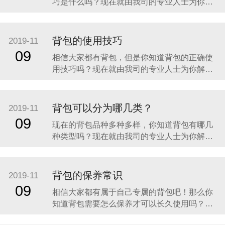
巧是什么吗？现在就由我司的专业人士为你解
答这个问题。 宿营期间，背包要关紧避免如老
鼠等小型动物盗粮，入夜须使用背包套覆盖背
包，即使晴朗的天气，露水依然会沾湿背包。
背包的使用技巧
2019-11
雪期，可用背包作为雪洞的门，若爬行於树
09
相信大家都有背包，但是你知道背包的正确使
林、灌木林，装填背包调低重心较适合，宿
用技巧吗？现在就由我司的专业人士为你解答
这个问题。 1、容积在50升以上的大型背包，
在放物品时，要把不怕磕碰的重物放在下部，
放好后最好是背包可以独自站立，如果重物较
背包可以分为哪几类？
2019-11
多则把重物均匀放在包内并且贴近身体一侧，
09
现在的背包品种多种多样，你知道背包有哪几
这样整体重心不会后坠。
种类型吗？现在就由我司的专业人士为你解答
这个问题。 一、电脑双肩包 全球电脑包巨头
HTTP公司于上世纪八十年代即推出了世界第一
款双肩电脑包，由于采用了防震保护材料，加
背包的保养常识
2019-11
上特别的人体工程学设计和独特加固制作工
09
相信大家都有属于自己专属的背包吧！那么你
艺，极为坚实耐用，深受
知道背包需要怎么保养才可以长久使用吗？现
在就由我司的专业人士为你解答这个问题。 第