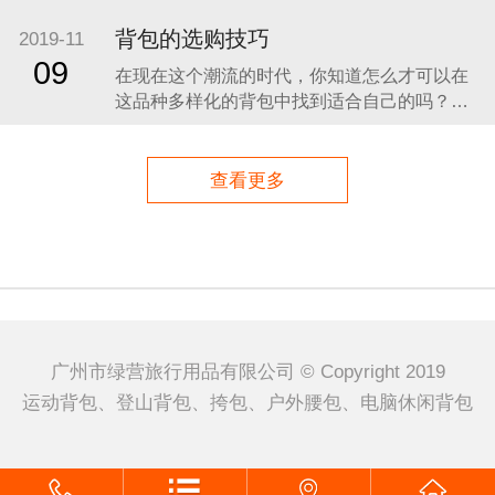
一：不要一直背着，如果你进行的是长时间的
运动的话，最好不要选择长时间背着你的双肩
背包的选购技巧
2019-11
包了，必定，这样长时间的背着对你的身体也
09
在现在这个潮流的时代，你知道怎么才可以在
是不好的，要尝试着在一两个小时之后进
这品种多样化的背包中找到适合自己的吗？现
在就由我司的专业人士为你解答这个问题。
一、根据人数 独自郊游时，可选择25～35公升
左右的背包。假日带家人孩子出游时，从照顾
查看更多
家人的角度考虑，需选择40公升左右的背包，
外挂系统要多，方便
广州市绿营旅行用品有限公司 © Copyright 2019
运动背包、登山背包、挎包、户外腰包、电脑休闲背包